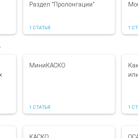
Раздел "Пролонгации"
Мо
1 СТАТЬЯ
1 С
в
МиниКАСКО
Ка
х
ил
1 СТАТЬЯ
1 С
КАСКО
ОС