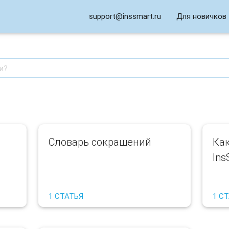
support@inssmart.ru
Для новичков
Словарь сокращений
Как
Ins
1 СТАТЬЯ
1 С