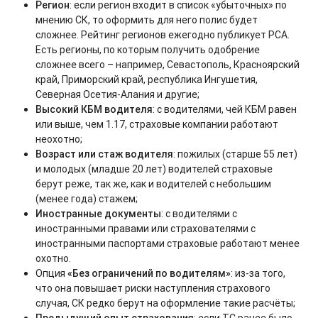
Регион
: если регион входит в список «убыточных» по
мнению СК, то оформить для него полис будет
сложнее. Рейтинг регионов ежегодно публикует РСА.
Есть регионы, по которым получить одобрение
сложнее всего – например, Севастополь, Красноярский
край, Приморский край, республика Ингушетия,
Северная Осетия-Алания и другие;
Высокий КБМ водителя
: с водителями, чей КБМ равен
или выше, чем 1.17, страховые компании работают
неохотно;
Возраст или стаж водителя
: пожилых (старше 55 лет)
и молодых (младше 20 лет) водителей страховые
берут реже, так же, как и водителей с небольшим
(менее года) стажем;
Иностранные документы
: с водителями с
иностранными правами или страхователями с
иностранными паспортами страховые работают менее
охотно.
Опция
«Без ограничений по водителям»
: из-за того,
что она повышает риски наступления страхового
случая, СК редко берут на оформление такие расчёты;
Предыдущий опыт страхования
: если ТС ранее было