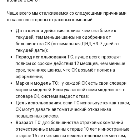
Чаще всего мы сталкиваемся со следующими причинами
отказов со стороны страховых компаний:
Дата начала действия
полиса: чем она ближе к
текущей, тем меньше шансы на одобрение от
большинства СК (оптимальная ДНД +3-7 дней от
текущей даты);
Период использования
ТС: лучше всего проходят
полисы со сроком действия 12 месяцев, чем меньше
срок, тем ниже шансы, что СК возьмёт полис на
оформление;
Марка и модель
ТС: : у каждой СК есть свои словари
марок и моделей. Если указанной вами модели нет в
словаре СК, система выдаст отказ;
Цель использования
: если ТС используется как такси,
СК могут давать автоматический отказ из-за
повышенных рисков;
Возраст ТС
: для большинства страховых компаний
отечественные машины старше 10 лет и иностранные
старше 15 лет являются нежелательным сегментом;