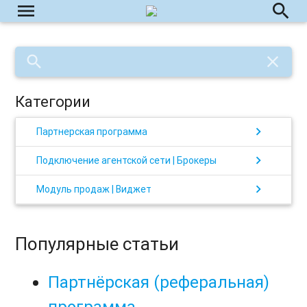
menu
search
search
close
Категории
chevron_right
Партнерская программа
chevron_right
Подключение агентской сети | Брокеры
chevron_right
Модуль продаж | Виджет
Популярные статьи
Партнёрская (реферальная)
программа