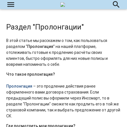
menu
search
Раздел "Пролонгации"
В этой статье мы расскажем о том, как пользоваться
разделом “
Пролонгация
” на нашей платформе,
отслеживать готовые к продлению расчёты своих
клиентов, быстро оформлять для них новые полисы и
вовремя напоминать о себе.
Что такое пролонгация?
Пролонгация
– это продление действия ранее
оформленного вами договора страхования. Если
предыдущий полис вы оформили через Инссмарт, то в
разделе "Пролонгации" сможете как продлить его в той же
страховой компании, так и выбрать предложение от другой
СК.
Где посмотреть мои пролонгации?