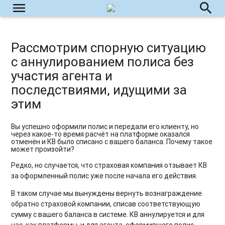
menu
search
Рассмотрим спорную ситуацию
с аннулированием полиса без
участия агента и
последствиями, идущими за
этим
Вы успешно оформили полис и передали его клиенту, но
через какое-то время расчёт на платформе оказался
отменён и КВ было списано с вашего баланса. Почему такое
может произойти?
Редко, но случается, что страховая компания отзывает КВ
за оформленный полис уже после начала его действия.
В таком случае мы вынуждены вернуть вознаграждение
обратно страховой компании, списав соответствующую
сумму с вашего баланса в системе. КВ аннулируется и для
нас, как платформы, и для агента, оформившего полис.