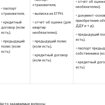
•‎ отчёт об оценк
страхователя;
необязателен);
•‎ паспорт
страхователя;
•‎ выписка из ЕГРН;
•‎ документ-осно
приобретения об
•‎ кредитный
•‎ отчёт об оценке (для
ДДУ и т.д);
договор (если
квартир
есть);
необязателен);
•‎ предыдущий по
есть);
•‎ предыдущий
•‎ предыдущий полис
полис (если
(если есть);
•‎ паспорт преды
есть).
собственника (ес
•‎ кредитный договор
(если есть).
•‎ кредитный дог
есть).
Часто задаваемые вопросы: