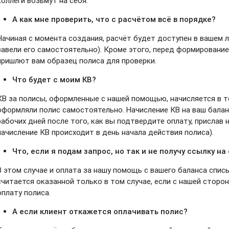
коллеги возьмут на себя.
А как мне проверить, что с расчётом всё в порядке?
Начиная с момента создания, расчёт будет доступен в вашем л
завели его самостоятельно). Кроме этого, перед формирование
пришлют вам образец полиса для проверки.
Что будет с моим КВ?
КВ за полисы, оформленные с нашей помощью, начисляется в т
оформляли полис самостоятельно. Начисление КВ на ваш балан
рабочих дней после того, как вы подтвердите оплату, прислав
начисление КВ происходит в день начала действия полиса).
Что, если я подам запрос, но так и не получу ссылку на
В этом случае и оплата за нашу помощь с вашего баланса списы
считается оказанной только в том случае, если с нашей стор
оплату полиса.
А если клиент откажется оплачивать полис?