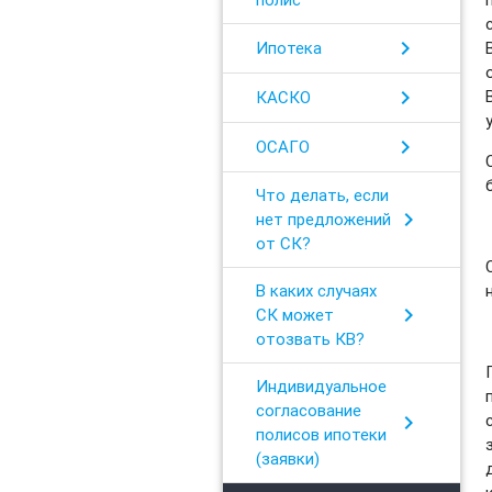
chevron_right
Ипотека
chevron_right
КАСКО
chevron_right
ОСАГО
Что делать, если
chevron_right
нет предложений
от СК?
В каких случаях
chevron_right
СК может
отозвать КВ?
Индивидуальное
согласование
chevron_right
полисов ипотеки
(заявки)