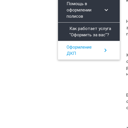
Помощь в
chevron_right
оформлении
полисов
Как работает услуга
"Оформить за вас"?
Оформление
chevron_right
ДКП