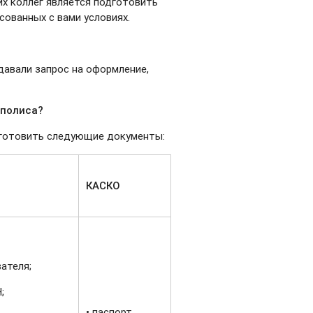
их коллег является подготовить
сованных с вами условиях.
давали запрос на оформление,
.
 полиса?
дготовить следующие документы:
КАСКО
вателя;
;
•‎ паспорт