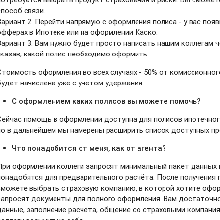
способ связи.
Вариант 2. Перейти напрямую с оформления полиса - у вас поя
офферах в Ипотеке или на оформлении Каско.
Вариант 3. Вам нужно будет просто написать нашим коллегам 
указав, какой полис необходимо оформить.
Стоимость оформления во всех случаях - 50% от комиссионног
будет начислена уже с учетом удержания.
С оформлением каких полисов вы можете помочь?
Сейчас помощь в оформлении доступна для полисов ипотечног
но в дальнейшем мы намерены расширить список доступных пр
Что понадобится от меня, как от агента?
При оформлении коллеги запросят минимальный пакет данных 
понадобятся для предварительного расчёта. После получения 
сможете выбрать страховую компанию, в которой хотите оформ
запросят документы для полного оформления. Вам достаточн
данные, заполнение расчёта, общение со страховыми компания