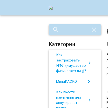
search
close
Категории
Как
застраховать
chevron_right
ИФЛ (имущество
физических лиц)?
chevron_right
МиниКАСКО
Как внести
изменения или
chevron_right
аннулировать
полис