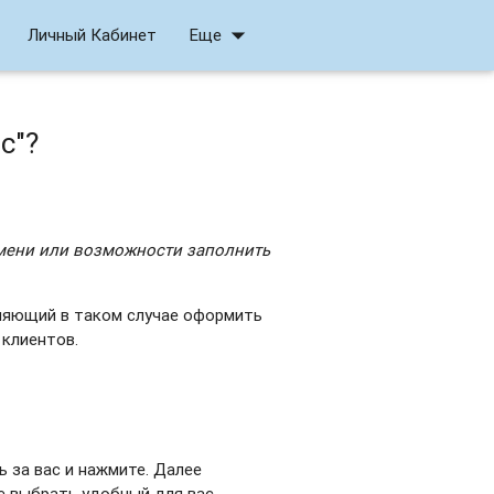
arrow_drop_down
Личный Кабинет
Еще
с"?
ремени или возможности заполнить
оляющий в таком случае оформить
 клиентов.
 за вас и нажмите. Далее
е выбрать удобный для вас