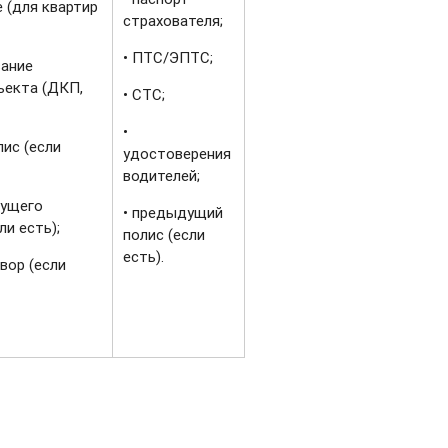
е (для квартир
страхователя;
•‎ ПТС/ЭПТС;
вание
ъекта (ДКП,
•‎ СТС;
•‎
лис (если
удостоверения
водителей;
дущего
•‎ предыдущий
ли есть);
полис (если
есть).
овор (если