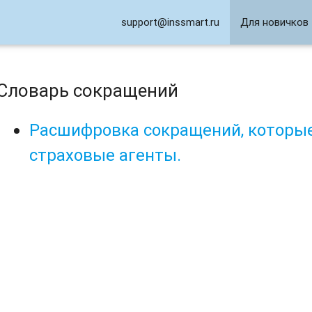
support@inssmart.ru
Для новичков
Словарь сокращений
Расшифровка сокращений, которые
страховые агенты.