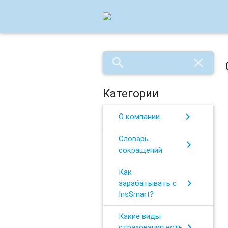
search
close
Категории
chevron_right
О компании
Словарь
chevron_right
сокращений
Как
chevron_right
зарабатывать с
InsSmart?
Какие виды
chevron_right
страхования есть