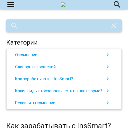
menu
search
search
close
Категории
chevron_right
О компании
chevron_right
Словарь сокращений
chevron_right
Как зарабатывать с InsSmart?
chevron_right
Какие виды страхования есть на платформе?
chevron_right
Реквизиты компании
Как зарабатывать с InsSmart?