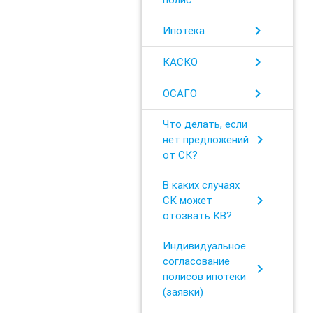
chevron_right
Ипотека
chevron_right
КАСКО
chevron_right
ОСАГО
Что делать, если
chevron_right
нет предложений
от СК?
В каких случаях
chevron_right
СК может
отозвать КВ?
Индивидуальное
согласование
chevron_right
полисов ипотеки
(заявки)