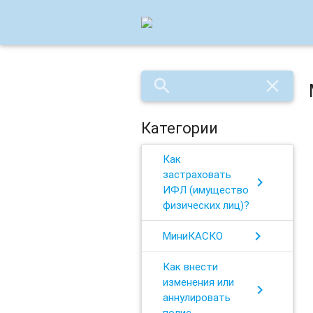
search
close
Категории
Как
застраховать
chevron_right
ИФЛ (имущество
физических лиц)?
chevron_right
МиниКАСКО
Как внести
изменения или
chevron_right
аннулировать
полис