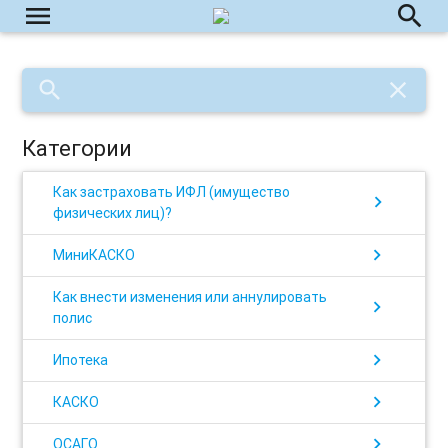
menu
search
search
close
Категории
Как застраховать ИФЛ (имущество
chevron_right
физических лиц)?
chevron_right
МиниКАСКО
Как внести изменения или аннулировать
chevron_right
полис
chevron_right
Ипотека
chevron_right
КАСКО
chevron_right
ОСАГО