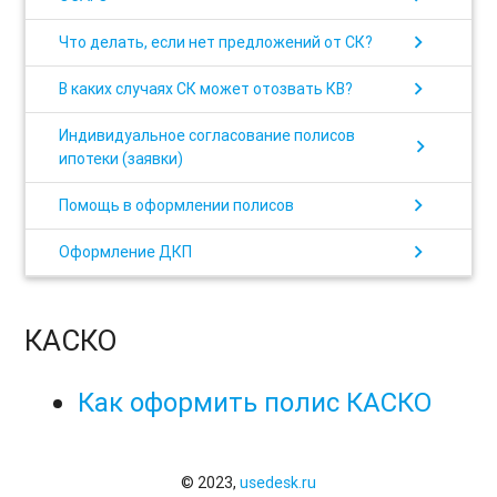
chevron_right
Что делать, если нет предложений от СК?
chevron_right
В каких случаях СК может отозвать КВ?
Индивидуальное согласование полисов
chevron_right
ипотеки (заявки)
chevron_right
Помощь в оформлении полисов
chevron_right
Оформление ДКП
КАСКО
Как оформить полис КАСКО
© 2023,
usedesk.ru