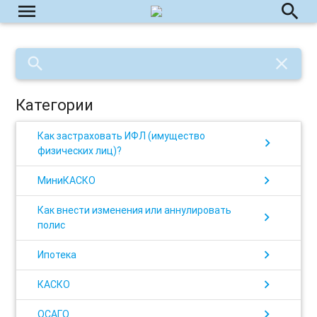
menu
search
search
close
Категории
Как застраховать ИФЛ (имущество
chevron_right
физических лиц)?
chevron_right
МиниКАСКО
Как внести изменения или аннулировать
chevron_right
полис
chevron_right
Ипотека
chevron_right
КАСКО
chevron_right
ОСАГО