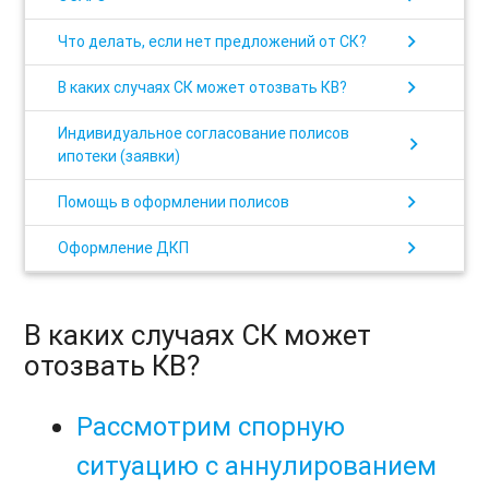
chevron_right
Что делать, если нет предложений от СК?
chevron_right
В каких случаях СК может отозвать КВ?
Индивидуальное согласование полисов
chevron_right
ипотеки (заявки)
chevron_right
Помощь в оформлении полисов
chevron_right
Оформление ДКП
В каких случаях СК может
отозвать КВ?
Рассмотрим спорную
ситуацию с аннулированием